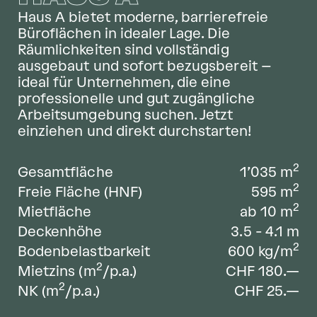
Haus A bietet moderne, barrierefreie
Büroflächen in idealer Lage. Die
Räumlichkeiten sind vollständig
ausgebaut und sofort bezugsbereit –
ideal für Unternehmen, die eine
professionelle und gut zugängliche
Arbeitsumgebung suchen. Jetzt
einziehen und direkt durchstarten!
2
Gesamtfläche
1’035
m
2
Freie Fläche (HNF)
595
m
2
Mietfläche
ab 10
m
Deckenhöhe
3.5 - 4.1
m
2
Bodenbelastbarkeit
600
kg/m
2
Mietzins (m
/p.a.)
CHF 180.—
2
NK (m
/p.a.)
CHF 25.—