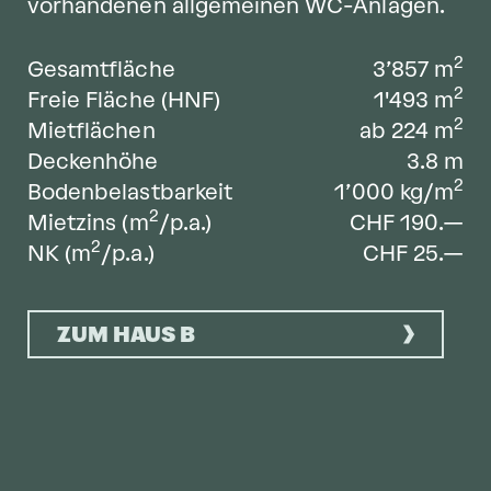
vorhandenen allgemeinen WC-Anlagen.
2
Gesamtfläche
3’857
m
2
Freie Fläche (HNF)
1'493
m
2
Mietflächen
ab 224
m
Deckenhöhe
3.8
m
2
Bodenbelastbarkeit
1’000
kg/m
2
Mietzins (m
/p.a.)
CHF 190.—
2
NK (m
/p.a.)
CHF 25.—
ZUM HAUS B