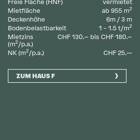
Freie Fläche (HNF)
vermietet
2
Mietfläche
ab 955
m
Deckenhöhe
6m / 3
m
2
Bodenbelastbarkeit
1 - 1.5
t/m
Mietzins
CHF 130.– bis CHF 180.–
2
(m
/p.a.)
2
NK (m
/p.a.)
CHF 25.—
ZUM HAUS F