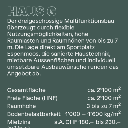
HAUS G
Der dreigeschossige Multifunktionsbau
überzeugt durch flexible
Nutzungsmöglichkeiten, hohe
Raumlasten und Raumhöhen von bis zu 7
m. Die Lage direkt am Sportplatz
Espenmoos, die sanierte Haustechnik,
mietbare Aussenflächen und individuell
umsetzbare Ausbauwünsche runden das
Angebot ab.
2
Gesamtfläche
ca. 2’100
m
2
Freie Fläche (HNF)
ca. 2’100
m
2
Raumhöhe
3 bis zu 7
m
2
Bodenbelastbarkeit
1’000 – 1’600
kg/m
Mietzins
a.A. CHF 180.– bis 230.–