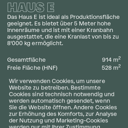
HAUS E
Das Haus E ist ideal als Produktionsfläche
geeignet. Es bietet über 5 Meter hohe
Innenräume und ist mit einer Kranbahn
ausgestattet, die eine Kranlast von bis zu
8'000 kg ermöglicht.
2
Gesamtfläche
914
m
2
Freie Fläche (HNF)
528
m
Deckenhöhe
5.4
m
Wir verwenden Cookies, um unsere
2
Bodenbelastbarkeit
1’500
kg/m
Website zu betreiben. Bestimmte
2
Mietzins (m
/p.a.)
CHF 130.—
Cookies sind technisch notwendig und
2
NK (m
/p.a.)
CHF 25.—
werden automatisch gesendet, wenn
Sie die Website öffnen. Andere Cookies
zur Erhöhung des Komforts, zur Analyse
der Nutzung und Marketing-Cookies
ZUM HAUS E
werden nur mit Ihrer Zustimmung