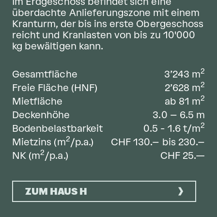
Im Erdgeschoss befindet sich eine
überdachte Anlieferungszone mit einem
Kranturm, der bis ins erste Obergeschoss
reicht und Kranlasten von bis zu 10'000
kg bewältigen kann.
2
Gesamtfläche
3’243
m
2
Freie Fläche (HNF)
2’628
m
2
Mietfläche
ab 81
m
Deckenhöhe
3.0 – 6.5
m
2
Bodenbelastbarkeit
0.5 - 1.6
t/m
2
Mietzins (m
/p.a.)
CHF 130.– bis 230.–
2
NK (m
/p.a.)
CHF 25.—
ZUM HAUS H